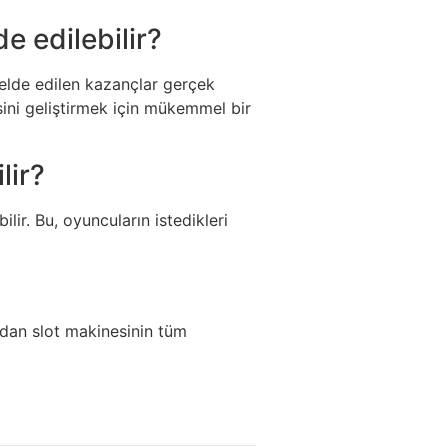
e edilebilir?
elde edilen kazançlar gerçek
ni geliştirmek için mükemmel bir
lir?
ilir. Bu, oyuncuların istedikleri
dan slot makinesinin tüm