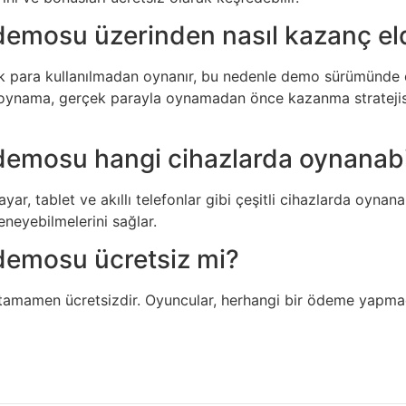
 demosu üzerinden nasıl kazanç eld
k para kullanılmadan oynanır, bu nedenle demo sürümünde 
oynama, gerçek parayla oynamadan önce kazanma stratejisi
 demosu hangi cihazlarda oynanabi
ar, tablet ve akıllı telefonlar gibi çeşitli cihazlarda oynanab
neyebilmelerini sağlar.
 demosu ücretsiz mi?
 tamamen ücretsizdir. Oyuncular, herhangi bir ödeme yapma