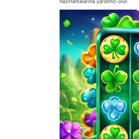
hazırlamalarına yardımcı olur.