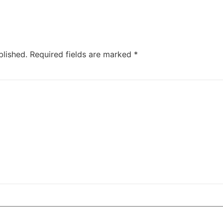
blished.
Required fields are marked
*