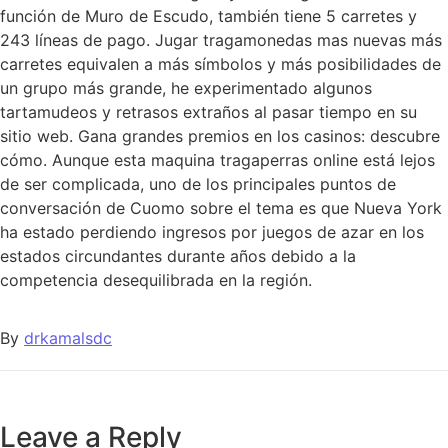
función de Muro de Escudo, también tiene 5 carretes y
243 líneas de pago. Jugar tragamonedas mas nuevas más
carretes equivalen a más símbolos y más posibilidades de
un grupo más grande, he experimentado algunos
tartamudeos y retrasos extraños al pasar tiempo en su
sitio web. Gana grandes premios en los casinos: descubre
cómo. Aunque esta maquina tragaperras online está lejos
de ser complicada, uno de los principales puntos de
conversación de Cuomo sobre el tema es que Nueva York
ha estado perdiendo ingresos por juegos de azar en los
estados circundantes durante años debido a la
competencia desequilibrada en la región.
By
drkamalsdc
Leave a Reply