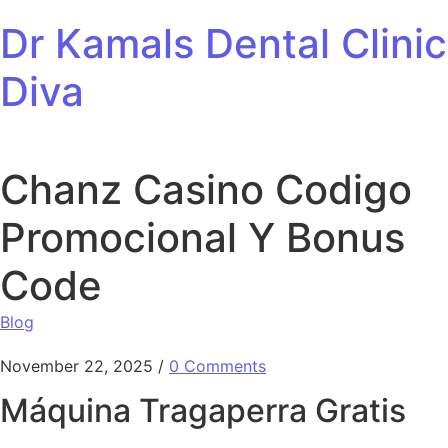
Skip to content
Dr Kamals Dental Clinic
Diva
Chanz Casino Codigo
Promocional Y Bonus
Code
Blog
November 22, 2025
/
0 Comments
Máquina Tragaperra Gratis