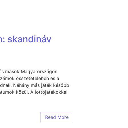
n: skandináv
tó és mások Magyarországon
számok összetételében és a
ödnek. Néhány más játék később
átumok közül. A lottójátékokkal
Read More