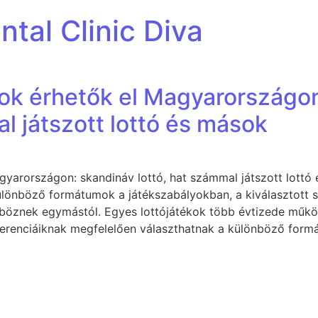
tal Clinic Diva
kok érhetők el Magyarországo
al játszott lottó és mások
agyarországon: skandináv lottó, hat számmal játszott lot
ülönböző formátumok a játékszabályokban, a kiválasztott 
böznek egymástól. Egyes lottójátékok több évtizede műk
eferenciáiknak megfelelően választhatnak a különböző form