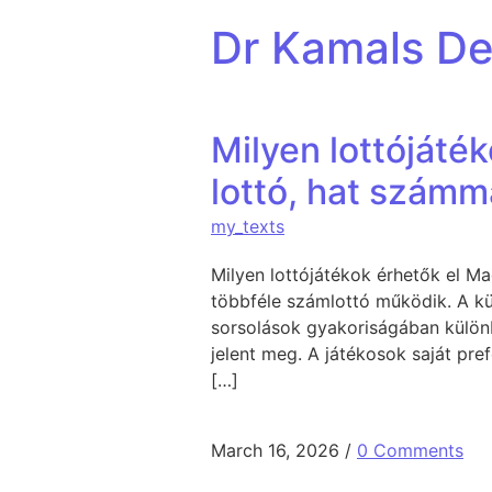
Skip to content
Dr Kamals Den
Milyen lottójáté
lottó, hat számm
my_texts
Milyen lottójátékok érhetők el M
többféle számlottó működik. A k
sorsolások gyakoriságában külön
jelent meg. A játékosok saját pr
[…]
March 16, 2026
/
0 Comments