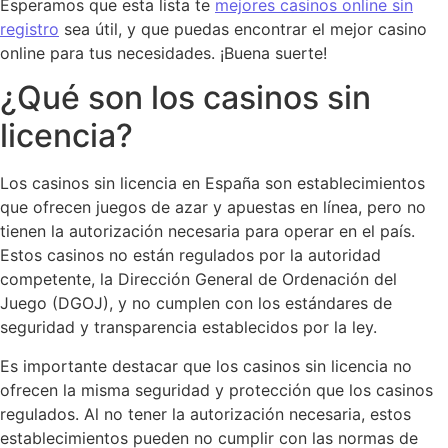
Esperamos que esta lista te
mejores casinos online sin
registro
sea útil, y que puedas encontrar el mejor casino
online para tus necesidades. ¡Buena suerte!
¿Qué son los casinos sin
licencia?
Los casinos sin licencia en España son establecimientos
que ofrecen juegos de azar y apuestas en línea, pero no
tienen la autorización necesaria para operar en el país.
Estos casinos no están regulados por la autoridad
competente, la Dirección General de Ordenación del
Juego (DGOJ), y no cumplen con los estándares de
seguridad y transparencia establecidos por la ley.
Es importante destacar que los casinos sin licencia no
ofrecen la misma seguridad y protección que los casinos
regulados. Al no tener la autorización necesaria, estos
establecimientos pueden no cumplir con las normas de