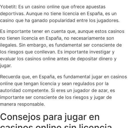
Yobetit: Es un casino online que ofrece apuestas
deportivas. Aunque no tiene licencia en España, es un
casino que ha ganado popularidad entre los jugadores.
Es importante tener en cuenta que, aunque estos casinos
no tienen licencia en España, no necesariamente son
ilegales. Sin embargo, es fundamental ser consciente de
los riesgos que conllevan. Es importante investigar y
evaluar los casinos online antes de depositar dinero y
jugar.
Recuerda que, en España, es fundamental jugar en casinos
online que tengan licencia y sean regulados por la
autoridad competente. Si eres un jugador de azar, es
importante ser consciente de los riesgos y jugar de
manera responsable.
Consejos para jugar en
casinos online sin licencia