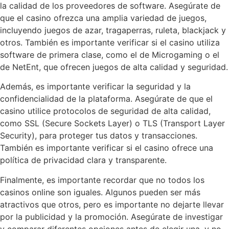
la calidad de los proveedores de software. Asegúrate de
que el casino ofrezca una amplia variedad de juegos,
incluyendo juegos de azar, tragaperras, ruleta, blackjack y
otros. También es importante verificar si el casino utiliza
software de primera clase, como el de Microgaming o el
de NetEnt, que ofrecen juegos de alta calidad y seguridad.
Además, es importante verificar la seguridad y la
confidencialidad de la plataforma. Asegúrate de que el
casino utilice protocolos de seguridad de alta calidad,
como SSL (Secure Sockets Layer) o TLS (Transport Layer
Security), para proteger tus datos y transacciones.
También es importante verificar si el casino ofrece una
política de privacidad clara y transparente.
Finalmente, es importante recordar que no todos los
casinos online son iguales. Algunos pueden ser más
atractivos que otros, pero es importante no dejarte llevar
por la publicidad y la promoción. Asegúrate de investigar
y comparar diferentes opciones antes de elegir una, y no