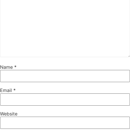
Name
*
Email
*
Website