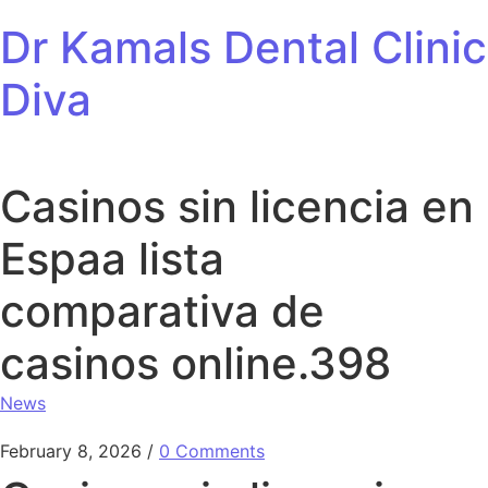
Skip to content
Dr Kamals Dental Clinic
Diva
Casinos sin licencia en
Espaa lista
comparativa de
casinos online.398
News
February 8, 2026
/
0 Comments