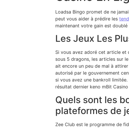
Loadsa Bingo promet de ne jamais
peut vous aider à prédire les
ten
maintenant votre gain est doublé 
Les Jeux Les Pl
Si vous avez adoré cet article et
sous 5 dragons, les articles sur 
ait encore un peu de mal à attire
autorisé par le gouvernement cen
si vous avez une bankroll limitée
résultat dernier keno mBit Casin
Quels sont les b
plateformes de j
Zee Club est le programme de fidé