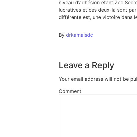
niveau d’adhésion étant Zee Secre
lucratives et ces deux-là sont par
différente est, une victoire dans
By
drkamalsdc
Leave a Reply
Your email address will not be pu
Comment