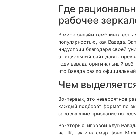
Где рациональн
рабочее зеркал
В мире онлайн-гемблинга есть
популярностью, как Вавада. За
индустрии благодаря своей уни
официальный сайт давно превра
году вавада оригинальный веб-
что Вавада casino официальный
Чем выделяется
Во-первых, это невероятное ра
каждый подберёт формат по вку
завоевавшие признание по все
Во-вторых, игровой клуб Вава
на ПК, так и на смартфоне. Мо