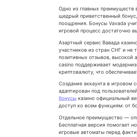
Одно из главных преимуществ 
щедрый приветственный бонус, 
поощрения. Бонусы Vavada учи
игровой процесс достаточно в
Азартный сервис Вавада казин
участников из стран СНГ и не 
позитивных отзывов, высокой 
casino поддерживает модерниз
криптовалюту, что обеспечивае
Создание аккаунта в игровом с
адаптирован под пользователей
бонусы
казино официальный веб
доступ ко всем функциям: от б
Отдельное преимущество — опц
Бесплатная версия помогает н
игровые автоматы перед факти