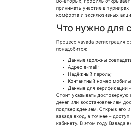
Во-вторых, профиль открывает 
принимать участие в турнирах 
комфорта и эксклюзивных акци
Что нужно для 
Процесс vavada регистрация о
понадобится:
Данные (должны совпадать
Адрес e-mail;
Надёжный пароль;
Контактный номер мобиль
Данные для верификации 
Стоит указывать достоверную 
денег или восстановлением дос
подтверждением. Открыв его и 
вавада вход, а точнее – досту
кабинету. В этом году Вавада 