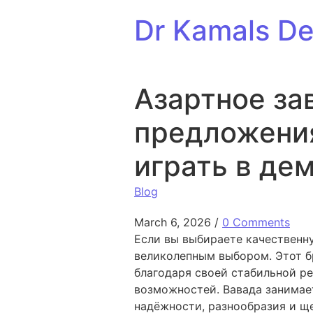
Skip to content
Dr Kamals Den
Азартное за
предложения
играть в д
Blog
March 6, 2026
/
0 Comments
Если вы выбираете качественну
великолепным выбором. Этот б
благодаря своей стабильной р
возможностей. Вавада занимает
надёжности, разнообразия и щ