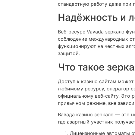
стандартную работу даже при 
Надёжность и л
Веб-ресурс Vavada зеркало фун
соблюдение международных ста
функционируют на честных алг
защитой.
Что такое зерка
Доступ к казино сайтам может 
любимому ресурсу, оператор с
официальному веб-сайту. Это 
привычном режиме, вне зависи
Вавада казино зеркало — это н
где азартный участник получае
Лицензионные автоматы о