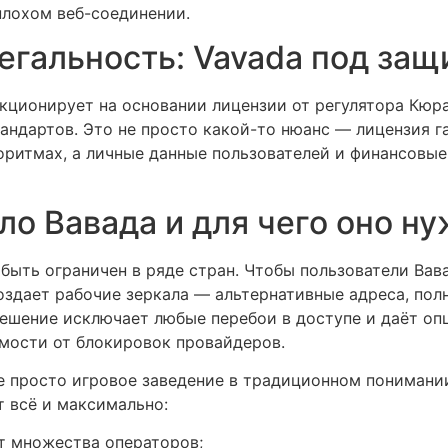
плохом веб-соединении.
егальность: Vavada под защ
кционирует на основании лицензии от регулятора Кюра
ндартов. Это не просто какой-то нюанс — лицензия га
оритмах, а личные данные пользователей и финансовы
ло Вавада и для чего оно н
быть ограничен в ряде стран. Чтобы пользователи Вава
оздает рабочие зеркала — альтернативные адреса, по
решение исключает любые перебои в доступе и даёт оп
мости от блокировок провайдеров.
е просто игровое заведение в традиционном понимании
т всё и максимально:
т множества операторов;