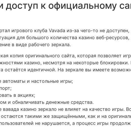
ли доступ к официальному са
ртал игрового клуба Vavada из-за чего-то не доступен,
уация для большого количества казино веб-ресурсов, 
ние в виде рабочего зеркала.
кая копия оригинального сайта, которая позволяет иг
ностями казино, несмотря на некоторые блокировки. 
а остаётся идентичной. На зеркале вы имеете возможн
 автоматы и настольные игры;
порт;
вать в акциях;
ом и обналичивать денежные средства.
 вавада казино зеркало не влияет на качество игры. 
 остаются такими же защищёнными, как и на оригинал
 пользователей не нарушается, а процесс игры продолжа