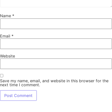
Name
*
Email
*
Website
Save my name, email, and website in this browser for the
next time I comment.