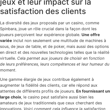
jeux et leur impact sur la
satisfaction des clients
La diversité des jeux proposés par un casino, comme
Spinbara, joue un rôle crucial dans la façon dont les
joueurs perçoivent leur expérience globale.
Une offre
variée
inclut non seulement une multitude de machines à
sous, de jeux de table, et de poker, mais aussi des options
en direct et des nouvelles technologies telles que la réalité
virtuelle.
Cela permet aux joueurs de choisir en fonction
de leurs préférences, leurs compétences et leur humeur du
moment
.
Une gamme élargie de jeux contribue également à
augmenter la fidélité des clients, car elle répond aux
attentes de différents profils de joueurs.
En fournissant un
large choix
, le casino peut satisfaire aussi bien les
amateurs de jeux traditionnels que ceux cherchant des
innovations.
Voici comment cela influence la satisfaction