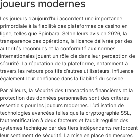
joueurs modernes
Les joueurs d’aujourd’hui accordent une importance
primordiale à la fiabilité des plateformes de casino en
ligne, telles que Spinbara. Selon leurs avis en 2026, la
transparence des opérations, la licence délivrée par des
autorités reconnues et la conformité aux normes
internationales jouent un rôle clé dans leur perception de
sécurité. La réputation de la plateforme, notamment à
travers les retours positifs d’autres utilisateurs, influence
également leur confiance dans la fiabilité du service.
Par ailleurs, la sécurité des transactions financières et la
protection des données personnelles sont des critères
essentiels pour les joueurs modernes. L’utilisation de
technologies avancées telles que la cryptographie SSL,
l’authentification à deux facteurs et l’audit régulier des
systèmes technique par des tiers indépendants renforcent
leur sentiment de sécurité. La mise en place de mesures