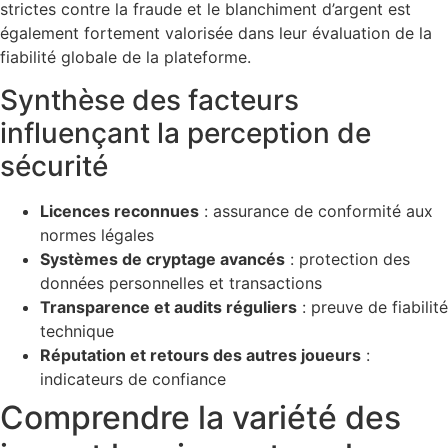
strictes contre la fraude et le blanchiment d’argent est
également fortement valorisée dans leur évaluation de la
fiabilité globale de la plateforme.
Synthèse des facteurs
influençant la perception de
sécurité
Licences reconnues
: assurance de conformité aux
normes légales
Systèmes de cryptage avancés
: protection des
données personnelles et transactions
Transparence et audits réguliers
: preuve de fiabilité
technique
Réputation et retours des autres joueurs
:
indicateurs de confiance
Comprendre la variété des