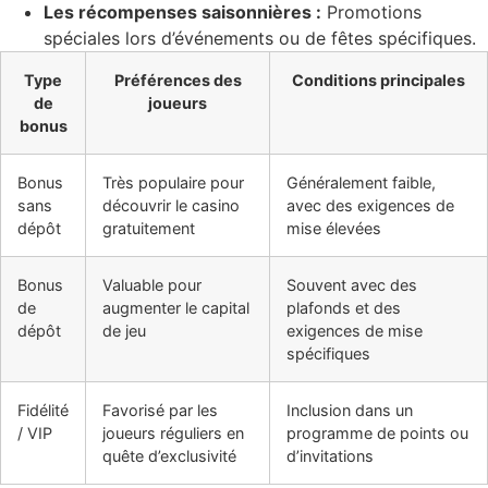
Les récompenses saisonnières :
Promotions
spéciales lors d’événements ou de fêtes spécifiques.
Type
Préférences des
Conditions principales
de
joueurs
bonus
Bonus
Très populaire pour
Généralement faible,
sans
découvrir le casino
avec des exigences de
dépôt
gratuitement
mise élevées
Bonus
Valuable pour
Souvent avec des
de
augmenter le capital
plafonds et des
dépôt
de jeu
exigences de mise
spécifiques
Fidélité
Favorisé par les
Inclusion dans un
/ VIP
joueurs réguliers en
programme de points ou
quête d’exclusivité
d’invitations