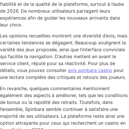
fiabilité et de la qualité de la plateforme, surtout à l’aube
de 2026. De nombreux utilisateurs partagent leurs
expériences afin de guider les nouveaux arrivants dans
leur choix.
Les opinions recueillies montrent une diversité d’avis, mais
certaines tendances se dégagent. Beaucoup soulignent la
variété des jeux proposée, ainsi que l’interface conviviale
qui facilite la navigation. D’autres mettent en avant le
service client, réputé pour sa réactivité. Pour plus de
détails, vous pouvez consulter
avis spinbara casino
pour
une lecture complète des critiques et retours des joueurs.
En revanche, quelques commentaires mentionnent
également des aspects à améliorer, tels que les conditions
de bonus ou la rapidité des retraits. Toutefois, dans
l’ensemble, Spinbara semble continuer à satisfaire une
majorité de ses utilisateurs. La plateforme reste ainsi une
option attrayante pour ceux qui recherchent un casino en