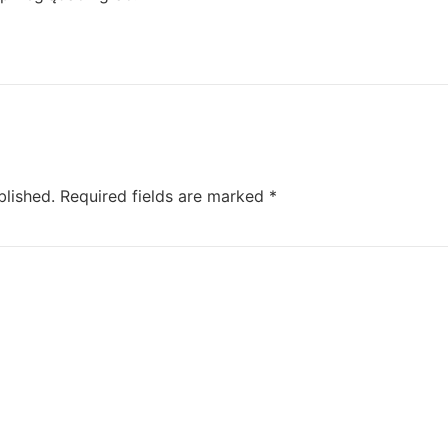
blished.
Required fields are marked
*