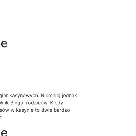
je
gier kasynowych. Niemniej jednak
ink Bingo, rodziców. Kiedy
sów w kasynie to dwie bardzo
z.
je