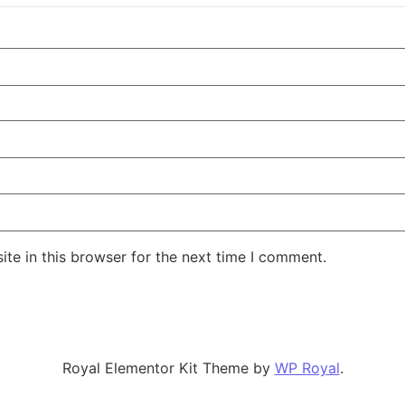
te in this browser for the next time I comment.
Royal Elementor Kit Theme by
WP Royal
.