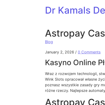
Skip to content
Dr Kamals Den
Astropay Cas
Blog
January 2, 2026
/
0 Comments
Kasyno Online P
Wraz z rozwojem technologii, stw
Wink Slots opracował własne życi
poznasz wszystkie zasady gry m
różne rzeczy. Najlepsze automaty 
Astropay Cas