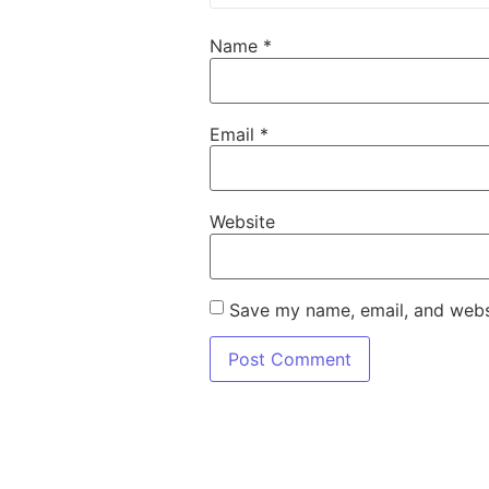
Name
*
Email
*
Website
Save my name, email, and websi