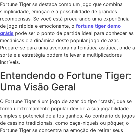
Fortune Tiger se destaca como um jogo que combina
simplicidade, emoção e a possibilidade de grandes
recompensas. Se você está procurando uma experiência
de jogo rápida e emocionante, o
fortune tiger demo
grátis
pode ser o ponto de partida ideal para conhecer as
mecânicas e a dinâmica deste popular jogo de azar.
Prepare-se para uma aventura na temática asiática, onde a
sorte e a estratégia podem te levar a multiplicadores
incríveis.
Entendendo o Fortune Tiger:
Uma Visão Geral
O Fortune Tiger é um jogo de azar do tipo “crash”, que se
tornou extremamente popular devido à sua jogabilidade
simples e potencial de altos ganhos. Ao contrário de jogos
de cassino tradicionais, como caça-níqueis ou pôquer, o
Fortune Tiger se concentra na emoção de retirar seus