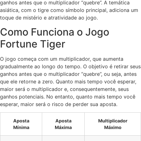
ganhos antes que o multiplicador “quebre”. A temática
asiática, com o tigre como símbolo principal, adiciona um
toque de mistério e atratividade ao jogo.
Como Funciona o Jogo
Fortune Tiger
O jogo começa com um multiplicador, que aumenta
gradualmente ao longo do tempo. O objetivo é retirar seus
ganhos antes que o multiplicador “quebre”, ou seja, antes
que ele retorne a zero. Quanto mais tempo você esperar,
maior será o multiplicador e, consequentemente, seus
ganhos potenciais. No entanto, quanto mais tempo você
esperar, maior será o risco de perder sua aposta.
Aposta
Aposta
Multiplicador
Mínima
Máxima
Máximo