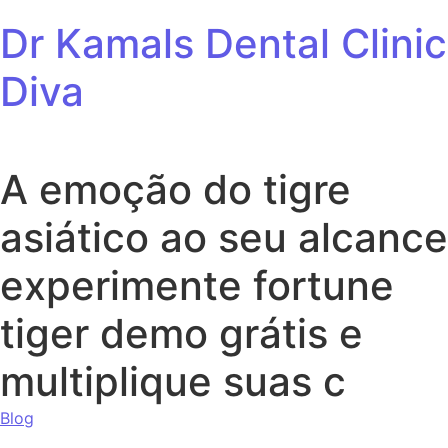
Skip to content
Dr Kamals Dental Clinic
Diva
A emoção do tigre
asiático ao seu alcance
experimente fortune
tiger demo grátis e
multiplique suas c
Blog