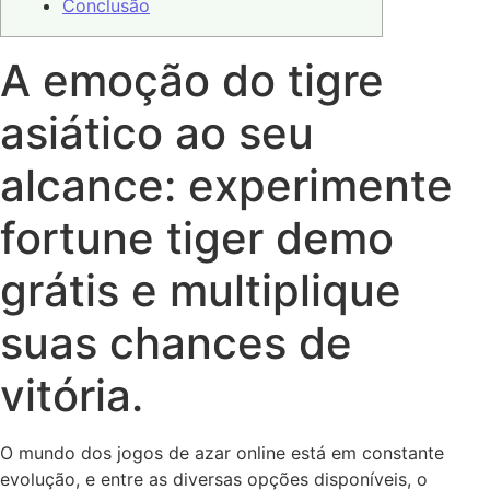
Conclusão
A emoção do tigre
asiático ao seu
alcance: experimente
fortune tiger demo
grátis e multiplique
suas chances de
vitória.
O mundo dos jogos de azar online está em constante
evolução, e entre as diversas opções disponíveis, o