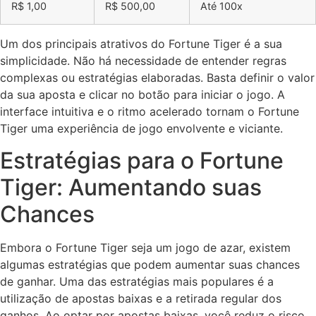
R$ 1,00
R$ 500,00
Até 100x
Um dos principais atrativos do Fortune Tiger é a sua
simplicidade. Não há necessidade de entender regras
complexas ou estratégias elaboradas. Basta definir o valor
da sua aposta e clicar no botão para iniciar o jogo. A
interface intuitiva e o ritmo acelerado tornam o Fortune
Tiger uma experiência de jogo envolvente e viciante.
Estratégias para o Fortune
Tiger: Aumentando suas
Chances
Embora o Fortune Tiger seja um jogo de azar, existem
algumas estratégias que podem aumentar suas chances
de ganhar. Uma das estratégias mais populares é a
utilização de apostas baixas e a retirada regular dos
ganhos. Ao optar por apostas baixas, você reduz o risco