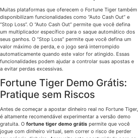
Muitas plataformas que oferecem o Fortune Tiger também
disponibilizam funcionalidades como “Auto Cash Out” e
“Stop Loss”. O “Auto Cash Out” permite que você defina
um multiplicador específico para o saque automático dos
seus ganhos. O “Stop Loss” permite que você defina um
valor máximo de perda, e o jogo será interrompido
automaticamente quando este valor for atingido. Essas
funcionalidades podem ajudar a controlar suas apostas e
a evitar perdas excessivas.
Fortune Tiger Demo Grátis:
Pratique sem Riscos
Antes de começar a apostar dinheiro real no Fortune Tiger,
é altamente recomendável experimentar a versão demo
gratuita. O
fortune tiger demo grátis
permite que você
jogue com dinheiro virtual, sem correr o risco de perder