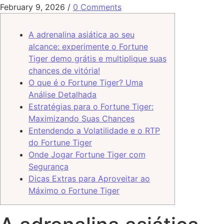
February 9, 2026
/
0 Comments
A adrenalina asiática ao seu
alcance: experimente o Fortune
Tiger demo grátis e multiplique suas
chances de vitória!
O que é o Fortune Tiger? Uma
Análise Detalhada
Estratégias para o Fortune Tiger:
Maximizando Suas Chances
Entendendo a Volatilidade e o RTP
do Fortune Tiger
Onde Jogar Fortune Tiger com
Segurança
Dicas Extras para Aproveitar ao
Máximo o Fortune Tiger