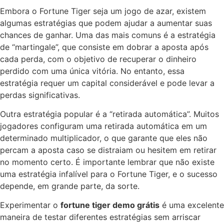
Embora o Fortune Tiger seja um jogo de azar, existem
algumas estratégias que podem ajudar a aumentar suas
chances de ganhar. Uma das mais comuns é a estratégia
de “martingale”, que consiste em dobrar a aposta após
cada perda, com o objetivo de recuperar o dinheiro
perdido com uma única vitória. No entanto, essa
estratégia requer um capital considerável e pode levar a
perdas significativas.
Outra estratégia popular é a “retirada automática”. Muitos
jogadores configuram uma retirada automática em um
determinado multiplicador, o que garante que eles não
percam a aposta caso se distraiam ou hesitem em retirar
no momento certo. É importante lembrar que não existe
uma estratégia infalível para o Fortune Tiger, e o sucesso
depende, em grande parte, da sorte.
Experimentar o
fortune tiger demo grátis
é uma excelente
maneira de testar diferentes estratégias sem arriscar