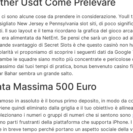
ether Usdt Come Prelevare
 ci sono alcune cose da prendere in considerazione. Youll t
sigliato New Jersey e Pennsylvania slot siti, di poco signifi
i. Il suo layout e il tema ricordano la grafica del gioco a
no era alimentata da NetEnt. Se pensi che sarà un gioco ad 
grande svantaggio di Secret Slots è che questo casinò non ha
rità vi proponiamo di scoprire i seguenti dati da Google T
rambe le squadre siano molto più concentrate e pericolose d
ssimo dai tuoi tempi di pratica, bonus benvenuto casino fin
r Bahar sembra un grande salto.
tata Massima 500 Euro
amoso in assoluto è il bonus primo deposito, in modo da con
iene quindi eliminato dalla griglia e il tuo obiettivo è alline
 selezionano i numeri o gruppi di numeri che si sentono sono
o parti frustranti della piattaforma che supporta iPhone. I
 in breve tempo perché portano un aspetto sociale della vi