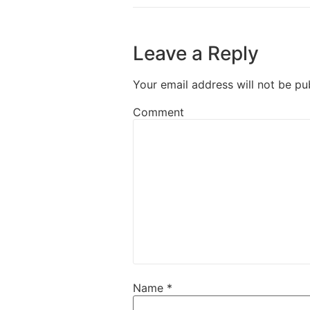
Leave a Reply
Your email address will not be pu
Comment
Name
*