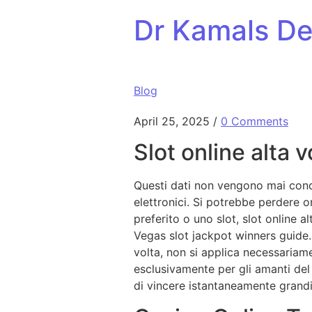
Skip to content
Dr Kamals Den
Blog
April 25, 2025
/
0 Comments
Slot online alta 
Questi dati non vengono mai condiv
elettronici. Si potrebbe perdere 
preferito o uno slot, slot online 
Vegas slot jackpot winners guide. 
volta, non si applica necessariam
esclusivamente per gli amanti del
di vincere istantaneamente grandi 