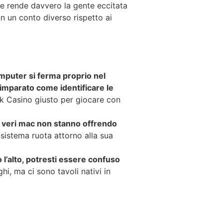
che rende davvero la gente eccitata
n un conto diverso rispetto ai
mputer si ferma proprio nel
imparato come identificare le
ck Casino giusto per giocare con
i veri mac non stanno offrendo
 sistema ruota attorno alla sua
 l’alto, potresti essere confuso
i, ma ci sono tavoli nativi in