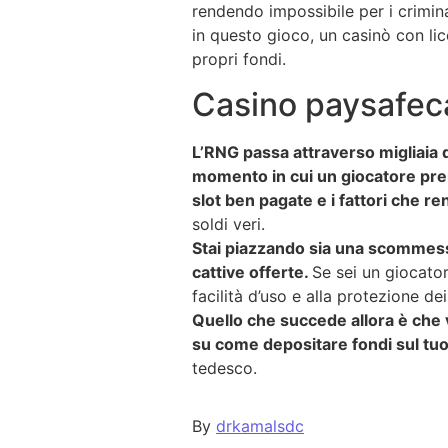
rendendo impossibile per i crimina
in questo gioco, un casinò con li
propri fondi.
Casino paysafec
L’RNG passa attraverso migliaia
momento in cui un giocatore prem
slot ben pagate e i fattori che 
soldi veri.
Stai piazzando sia una scommess
cattive offerte.
Se sei un giocator
facilità d’uso e alla protezione d
Quello che succede allora è che v
su come depositare fondi sul tu
tedesco.
By
drkamalsdc