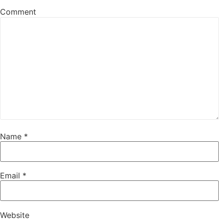
Comment
Name
*
Email
*
Website