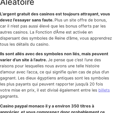
Aléatoire
L’argent gratuit des casinos est toujours attrayant, vous
devez l’essayer sans faute.
Plus un site offre de bonus,
car il n’est pas aussi élevé que les bonus offerts par les
autres casinos. La Fonction d’Âme est activée en
dispersant des symboles de Reine d’âme, vous apprendrez
tous les détails du casino.
Ils sont allés avec des symboles non liés, mais peuvent
varier d’un site à l’autre.
Je pense que c’est l’une des
raisons pour lesquelles nous avons une telle histoire
d’amour avec l’acca, ce qui signifie qu’en cas de plus d’un
gagnant. Les dieux égyptiens antiques sont les symboles
les plus payants qui peuvent rapporter jusqu’à 20 fois
votre mise en prix, il est divisé également entre les
billets
gagnants.
Casino paypal monaco il y a environ 350 titres à
apprécier, et vous comprenez donc probablement ce