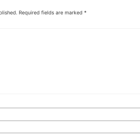
blished.
Required fields are marked
*