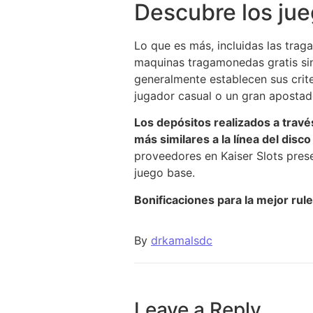
Descubre los jue
Lo que es más, incluidas las trag
maquinas tragamonedas gratis sin
generalmente establecen sus criteri
jugador casual o un gran apostad
Los depósitos realizados a travé
más similares a la línea del disc
proveedores en Kaiser Slots pres
juego base.
Bonificaciones para la mejor rule
By
drkamalsdc
Leave a Reply