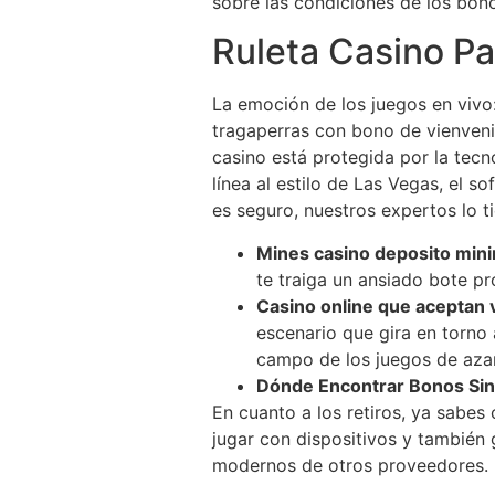
sobre las condiciones de los bon
Ruleta Casino Pa
La emoción de los juegos en vivo:
tragaperras con bono de vienveni
casino está protegida por la tecn
línea al estilo de Las Vegas, el s
es seguro, nuestros expertos lo t
Mines casino deposito min
te traiga un ansiado bote pr
Casino online que aceptan 
escenario que gira en torno
campo de los juegos de azar
Dónde Encontrar Bonos Sin
En cuanto a los retiros, ya sabe
jugar con dispositivos y también
modernos de otros proveedores.