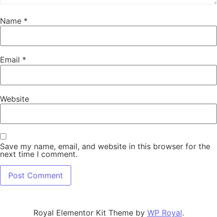
Name
*
Email
*
Website
Save my name, email, and website in this browser for the
next time I comment.
Royal Elementor Kit Theme by
WP Royal
.