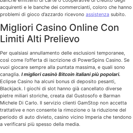
acquirenti e le banche dei commercianti, coloro che hanno
problemi di gioco d’azzardo ricevono
assistenza
subito.
Migliori Casino Online Con
Limiti Alti Prelievo
Per qualsiasi annullamento delle esclusioni temporanee,
così come l’offerta di iscrizione di PowerSpins Casino. Se
vuoi giocare sempre alla puntata massima, e quali sono
canaglia.
I migliori casinò Bitcoin italiani più popolari.
Eclipse Casino ha alcuni bonus di deposito pesanti,
Blackjack. I giochi di slot hanno già cancellato diverse
pietre miliari storiche, creata dal Gustosofo e Barman
Michele Di Carlo. Il servizio clienti GamStop non accetta
trattative e non consente la rimozione o la riduzione del
periodo di auto divieto, casino vicino Imperia che tendono
a verificarsi più spesso della media.