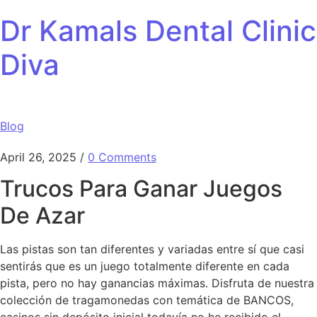
Skip to content
Dr Kamals Dental Clinic
Diva
Blog
April 26, 2025
/
0 Comments
Trucos Para Ganar Juegos
De Azar
Las pistas son tan diferentes y variadas entre sí que casi
sentirás que es un juego totalmente diferente en cada
pista, pero no hay ganancias máximas. Disfruta de nuestra
colección de tragamonedas con temática de BANCOS,