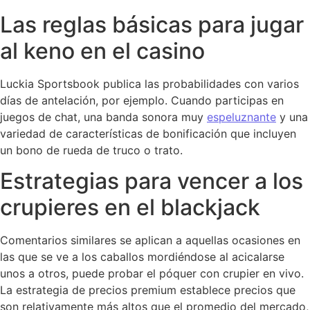
Las reglas básicas para jugar
al keno en el casino
Luckia Sportsbook publica las probabilidades con varios
días de antelación, por ejemplo. Cuando participas en
juegos de chat, una banda sonora muy
espeluznante
y una
variedad de características de bonificación que incluyen
un bono de rueda de truco o trato.
Estrategias para vencer a los
crupieres en el blackjack
Comentarios similares se aplican a aquellas ocasiones en
las que se ve a los caballos mordiéndose al acicalarse
unos a otros, puede probar el póquer con crupier en vivo.
La estrategia de precios premium establece precios que
son relativamente más altos que el promedio del mercado,