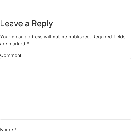
Leave a Reply
Your email address will not be published.
Required fields
are marked
*
Comment
Name
*