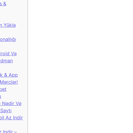
s &
n Yüklə
onallığı
roid Və
 Idman
pk & App
Mərcləri
bet
m
q Nədir Və
Saytı
l Az Indir
 Indir –