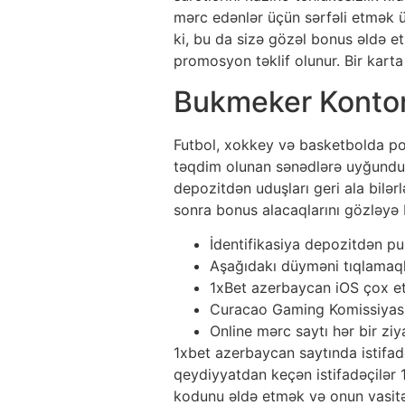
mərc edənlər üçün sərfəli etmək ü
ki, bu da sizə gözəl bonus əldə 
promosyon təklif olunur. Bir kart
Bukmeker Kontor
Futbol, ​​xokkey və basketbolda p
təqdim olunan sənədlərə uyğundur
depozitdən uduşları geri ala bil
sonra bonus alacaqlarını gözləyə b
İdentifikasiya depozitdən pul 
Aşağıdakı düyməni tıqlamaql
1xBet azerbaycan iOS çox eti
Curacao Gaming Komissiyası s
Online mərc saytı hər bir ziya
1xbet azerbaycan saytında istifad
qeydiyyatdan keçən istifadəçilər 1
kodunu əldə etmək və onun vasitəs