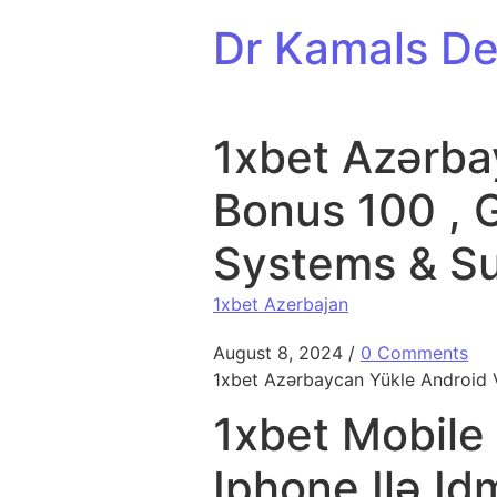
Skip to content
Dr Kamals Den
1xbet Azərba
Bonus 100 , 
Systems & Su
1xbet Azerbajan
August 8, 2024
/
0 Comments
1xbet Azərbaycan Yükle Android V
1xbet Mobile
Iphone Ilə I