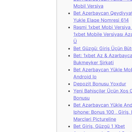
Mobil Versiya
Bet Azerbaycan Qeydiyya
Yukle Elaqe Nomresi 614
Rəsmi 1xbet Mobi Versiya 
1xbet Mobile Versiyası A
Ü
Bet Güzgü: Giriş Üçün Büt
Bet: 1xbet Az & Аzərbаyс
Bukmеykеr Şirkəti
Bet Azerbaycan Yükle Mobi
Android Io
Depozit Bonusu Yoxdur
Yeni Bahisçilər Üçün Xoş 
Bonusu
Bet Azərbaycan Yükle And
Iphone: Bonus 100 , Giriş,
Mərcləri Pictureline
Bet Giriş, Güzgü 1 Xbet