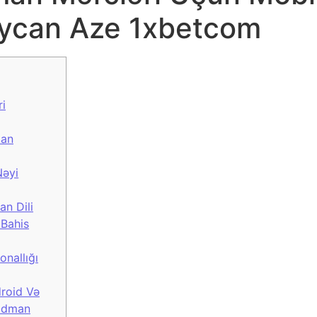
aycan Aze 1xbetcom
ri
man
Nəyi
an Dili
 Bahis
onallığı
roid Və
 Idman