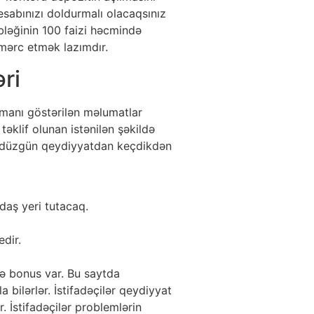
sabınızı doldurmalı olacaqsınız
ləğinin 100 faizi həcmində
 mərc etmək lazımdır.
ri
amanı göstərilən məlumatlar
klif olunan istənilən şəkildə
a düzgün qeydiyyatdan keçdikdən
aş yeri tutacaq.
dir.
çə bonus var. Bu saytda
bilərlər. İstifadəçilər qeydiyyat
 İstifadəçilər problemlərin