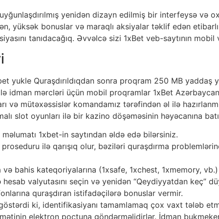
 uyğunlaşdırılmış yenidən dizayn edilmiş bir interfeysə və o
rən, yüksək bonuslar və maraqlı aksiyalar təklif edən etiba
siyasını tanıdacağıq. Əvvəlcə sizi 1xBet veb-saytının mobil 
i
et yukle Quraşdırıldıqdan sonra proqram 250 MB yaddaş ye
ilə idman mərcləri üçün mobil proqramlar 1xBet Azərbayca
rı və mütəxəssislər komandamız tərəfindən əl ilə hazırlanmış 
lı slot oyunları ilə bir kazino döşəməsinin həyəcanına batı
 məlumatı 1xbet-in saytından əldə edə bilərsiniz.
 proseduru ilə qarışıq olur, bəziləri quraşdırma problemləri
ra və bahis kateqoriyalarına (1xsafe, 1xchest, 1xmemory, vb.
ə hesab valyutasını seçin və yenidən “Qeydiyyatdan keç” dü
lefonlarına quraşdıran istifadəçilərə bonuslar vermir.
stərdi ki, identifikasiyanı tamamlamaq çox vaxt tələb etmi
xidmətinin elektron poçtuna göndərməlidirlər. İdman bukmeke