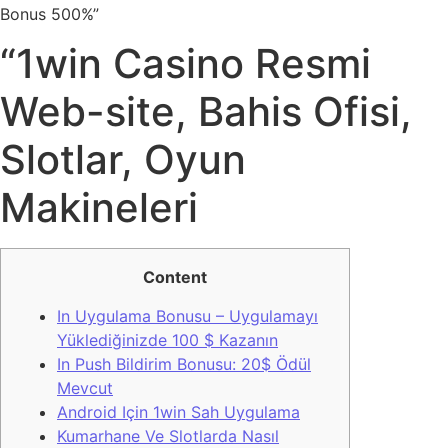
Bonus 500%”
“1win Casino Resmi
Web-site, Bahis Ofisi,
Slotlar, Oyun
Makineleri
Content
In Uygulama Bonusu – Uygulamayı
Yüklediğinizde 100 $ Kazanın
In Push Bildirim Bonusu: 20$ Ödül
Mevcut
Android Için 1win Sah Uygulama
Kumarhane Ve Slotlarda Nasıl