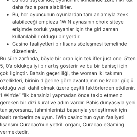
daha fazla para alabilirler.
Bu, her oyuncunun oyunlardan tam anlamıyla zevk
alabileceği empieza 1WIN aynasının choix siteye
erişimde zorluk yaşayanlar için the girl zaman
kullanılabilir olduğu bir yerdir.
Casino faaliyetleri bir lisans sözleşmesi temelinde
düzenlenir.
Bu süre zarfında, böyle bir oran için teklifler just one, 5’ten
5, 0’a oldukça iyi bir artış gösterir ve bu bir bahisçi için
çok ilginçtir. Bahsin geçerliliği, the woman iki takımın
özellikleri, birinin diğerine göre avantajının ne kadar güçlü
olduğu weil dahil olmak üzere çeşitli faktörlerden etkilenir.
1 Win’de” “ilk bahsinizi yapmadan önce takip etmeniz
gereken bir dizi kural ve adım vardır. Bahis dünyasıyla yeni
tanışıyorsanız, tahminlerinizi başarıyla yerleştirmek için
basit rehberimize uyun. 1Win casino’nun oyun faaliyeti
lisansını Curacao’nun yetkili organı, Curacao eGaming
vermektedir.