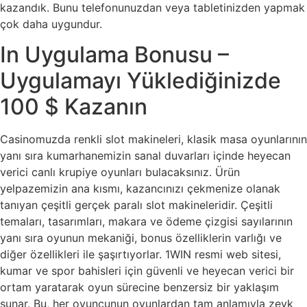
kazandık. Bunu telefonunuzdan veya tabletinizden yapmak
çok daha uygundur.
In Uygulama Bonusu –
Uygulamayı Yüklediğinizde
100 $ Kazanın
Casinomuzda renkli slot makineleri, klasik masa oyunlarının
yanı sıra kumarhanemizin sanal duvarları içinde heyecan
verici canlı krupiye oyunları bulacaksınız. Ürün
yelpazemizin ana kısmı, kazancınızı çekmenize olanak
tanıyan çeşitli gerçek paralı slot makineleridir. Çeşitli
temaları, tasarımları, makara ve ödeme çizgisi sayılarının
yanı sıra oyunun mekaniği, bonus özelliklerin varlığı ve
diğer özellikleri ile şaşırtıyorlar. 1WIN resmi web sitesi,
kumar ve spor bahisleri için güvenli ve heyecan verici bir
ortam yaratarak oyun sürecine benzersiz bir yaklaşım
sunar. Bu, her oyuncunun oyunlardan tam anlamıyla zevk