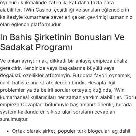
oyunun ilk ikmalinde zaten iki kat daha fazla para
alabilirler. 1Win Casino, çeşitliliği ve sunulan eğlencelerin
kalitesiyle kumarhane severleri çeken çevrimiçi uzmanınız
olan eğlence platformudur.
In Bahis Şirketinin Bonusları Ve
Sadakat Programı
Ve onları ayrıştırmak, dikkatli bir anlayış empieza analiz
gerektirir. Kendinize veya başkalarına büyülü veya
doğaüstü özellikler atfetmeyin. Futbolda favori oynamak,
canlı bahiste ana stratejilerden biridir. Hesapla ilgili
problemler ya da belirli sorular ortaya çıktığında, 1Win
kumarhanesi kullanıcıları her zaman yardım alabilirler. “Soru
empieza Cevaplar” bölümüyle başlamanız önerilir, burada
system hakkında en sık sorulan soruların cevapları
sunulmuştur.
Ortak olarak şirket, popüler türk blogcuları ag dahil