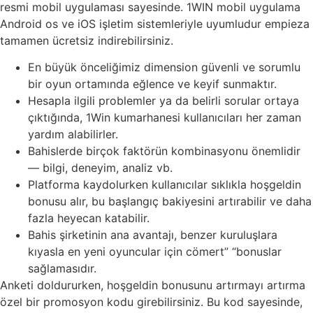
resmi mobil uygulaması sayesinde. 1WIN mobil uygulama
Android os ve iOS işletim sistemleriyle uyumludur empieza
tamamen ücretsiz indirebilirsiniz.
En büyük önceliğimiz dimension güvenli ve sorumlu
bir oyun ortamında eğlence ve keyif sunmaktır.
Hesapla ilgili problemler ya da belirli sorular ortaya
çıktığında, 1Win kumarhanesi kullanıcıları her zaman
yardım alabilirler.
Bahislerde birçok faktörün kombinasyonu önemlidir
— bilgi, deneyim, analiz vb.
Platforma kaydolurken kullanıcılar sıklıkla hoşgeldin
bonusu alır, bu başlangıç bakiyesini artırabilir ve daha
fazla heyecan katabilir.
Bahis şirketinin ana avantajı, benzer kuruluşlara
kıyasla en yeni oyuncular için cömert” “bonuslar
sağlamasıdır.
Anketi doldururken, hoşgeldin bonusunu artırmayı artırma
özel bir promosyon kodu girebilirsiniz. Bu kod sayesinde,