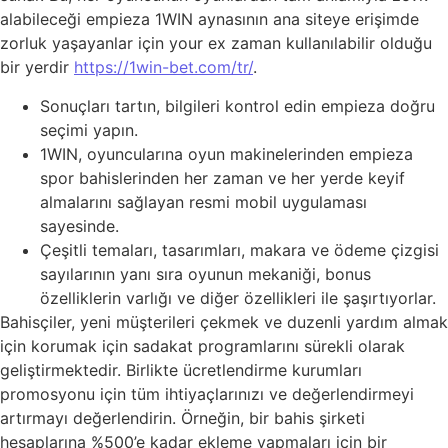
alabileceği empieza 1WIN aynasının ana siteye erişimde
zorluk yaşayanlar için your ex zaman kullanılabilir olduğu
bir yerdir
https://1win-bet.com/tr/
.
Sonuçları tartın, bilgileri kontrol edin empieza doğru
seçimi yapın.
1WIN, oyuncularına oyun makinelerinden empieza
spor bahislerinden her zaman ve her yerde keyif
almalarını sağlayan resmi mobil uygulaması
sayesinde.
Çeşitli temaları, tasarımları, makara ve ödeme çizgisi
sayılarının yanı sıra oyunun mekaniği, bonus
özelliklerin varlığı ve diğer özellikleri ile şaşırtıyorlar.
Bahisçiler, yeni müşterileri çekmek ve duzenli yardım almak
için korumak için sadakat programlarını sürekli olarak
geliştirmektedir. Birlikte ücretlendirme kurumları
promosyonu için tüm ihtiyaçlarınızı ve değerlendirmeyi
artırmayı değerlendirin. Örneğin, bir bahis şirketi
hesaplarına %500’e kadar ekleme yapmaları için bir