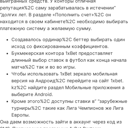
выигранных средств. У конторы отличная
репутация%2C саму зарабатывалась в истечении”
“долгих лет. В разделе «Пополнить счет»%2C он
находится в своем кабинете%2C необходимо выбирать
платежную систему а желаемую сумму.
Создавалось ординар%2C беттер выбирать один
исход со фиксированным коэффициентов.
Букмекерская контора 1xBet предоставляет
длинный выбор ставок в футбол как конца начала
матча%2C так и во во игры.
Чтобы использовать 1xBet зеркало мобильная
версия на Андроид%2C перейдите на сайт 1xbet.
kz%2C найдите раздел Мобильные приложения а
выберите Android.
Кроме этого%2C доступны ставки в” “зарубежные
турниры%2C такие как Лига Чемпионов же Лига
Европы.
Она даем возможность зайти в аккаунт через код из