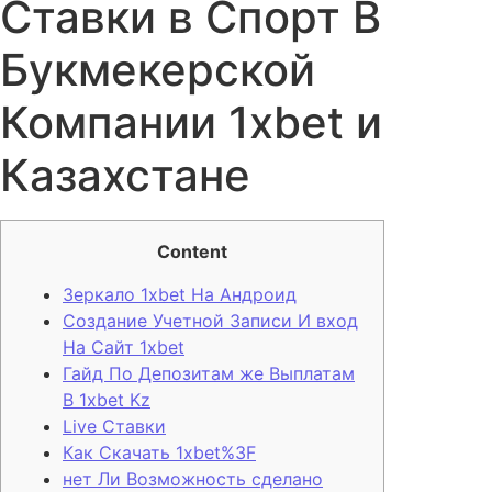
Ставки в Спорт В
Букмекерской
Компании 1xbet и
Казахстане
Content
Зеркало 1xbet На Андроид
Создание Учетной Записи И вход
На Сайт 1xbet
Гайд По Депозитам же Выплатам
В 1xbet Kz
Live Ставки
Как Скачать 1xbet%3F
нет Ли Возможность сделано