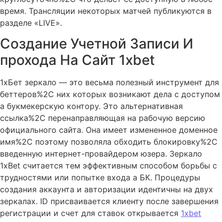
время. Трансляции некоторых матчей публикуются в
разделе «LIVE».
Создание Учетной Записи И
прохода На Сайт 1xbet
1хБет зеркало — это весьма полезный инструмент для
беттеров%2C них которых возникают дела с доступом
а букмекерскую контору. Это альтернативная
ссылка%2C перенаправляющая на рабочую версию
официального сайта. Она имеет измененное доменное
имя%2C поэтому позволяла обходить блокировку%2C
введенную интернет-провайдером юзера. Зеркало
1xBet считается тем эффективным способом борьбы с
трудностями или попытке входа а БК. Процедуры
создания аккаунта и авторизации идентичны на двух
зеркалах. ID присваивается клиенту после завершения
регистрации и счет для ставок открывается
1xbet