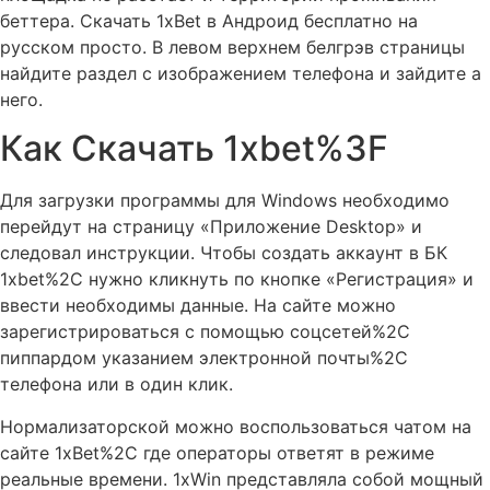
беттера. Скачать 1xBet в Андроид бесплатно на
русском просто. В левом верхнем белгрэв страницы
найдите раздел с изображением телефона и зайдите а
него.
Как Скачать 1xbet%3F
Для загрузки программы для Windows необходимо
перейдут на страницу «Приложение Desktop» и
следовал инструкции. Чтобы создать аккаунт в БК
1xbet%2C нужно кликнуть по кнопке «Регистрация» и
ввести необходимы данные. На сайте можно
зарегистрироваться с помощью соцсетей%2C
пиппардом указанием электронной почты%2C
телефона или в один клик.
Нормализаторской можно воспользоваться чатом на
сайте 1xBet%2C где операторы ответят в режиме
реальные времени. 1xWin представляла собой мощный