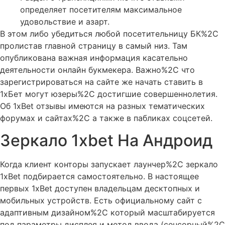
определяет посетителям максимальное
удовольствие и азарт.
В этом либо убедиться любой посетительницу БК%2C
пролистав главной страницу в самый низ. Там
опубликована важная информация касательно
деятельности онлайн букмекера. Важно%2C что
зарегистрироваться на сайте же начать ставить в
1хБет могут юзеры%2C достигшие совершеннолетия.
Об 1xBet отзывы имеются на разных тематических
форумах и сайтах%2C а также в пабликах соцсетей.
Зеркало 1xbet На Андроид
Когда клиент конторы запускает лаунчер%2C зеркало
1xBet подбирается самостоятельно. В настоящее
первых 1xBet доступен владельцам десктопных и
мобильных устройств. Есть официальному сайт с
адаптивным дизайном%2C который масштабируется
под параметры дисплея и метод ввода (сенсорный%2C