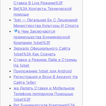
Ставки В Live Режиме%3F
Bet%3A Контакты Технической
помощи
“bet — Легальная Бк С Лицензией
Министерства Культуры И Спорта
в Чем Заключаются
преимущества Букмекерской
Компании 1xbet%3F
Зеркало Официального Сайта
1xbet%3A Как Скачать
Ставки а Режиме Лайв а Стримы
На 1xbet
Приложение 1xbet ддя Android
Регистрация и Вход В Аккаунт На
Сайте 1хбет
же Делать Ставки и Мобильном
Телефоне пиппардом Помощью
1xbet%3F
Bet Букмекерская Компания%3A