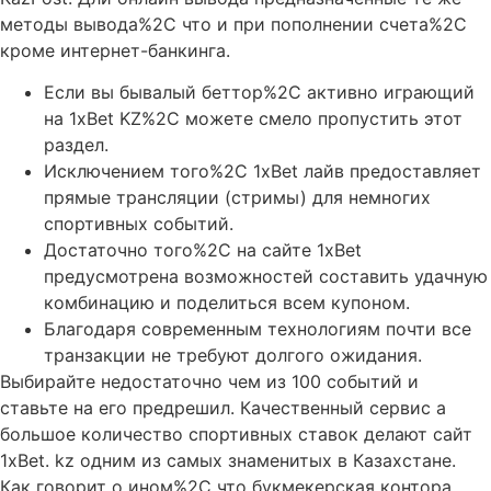
методы вывода%2C что и при пополнении счета%2C
кроме интернет-банкинга.
Если вы бывалый беттор%2C активно играющий
на 1xBet KZ%2C можете смело пропустить этот
раздел.
Исключением того%2C 1xBet лайв предоставляет
прямые трансляции (стримы) для немногих
спортивных событий.
Достаточно того%2C на сайте 1xBet
предусмотрена возможностей составить удачную
комбинацию и поделиться всем купоном.
Благодаря современным технологиям почти все
транзакции не требуют долгого ожидания.
Выбирайте недостаточно чем из 100 событий и
ставьте на его предрешил. Качественный сервис а
большое количество спортивных ставок делают сайт
1xBet. kz одним из самых знаменитых в Казахстане.
Как говорит о ином%2C что букмекерская контора