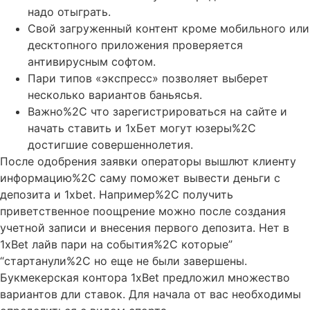
надо отыграть.
Свой загруженный контент кроме мобильного или
десктопного приложения проверяется
антивирусным софтом.
Пари типов «экспресс» позволяет выберет
несколько вариантов баньясья.
Важно%2C что зарегистрироваться на сайте и
начать ставить и 1хБет могут юзеры%2C
достигшие совершеннолетия.
После одобрения заявки операторы вышлют клиенту
информацию%2C саму поможет вывести деньги с
депозита и 1xbet. Например%2C получить
приветственное поощрение можно после создания
учетной записи и внесения первого депозита. Нет в
1xBet лайв пари на события%2C которые”
“стартанули%2C но еще не были завершены.
Букмекерская контора 1xBet предложил множество
вариантов дли ставок. Для начала от вас необходимы