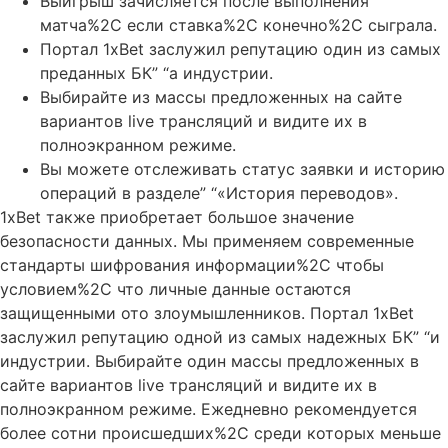
Выигрыш зачисляется после выполнения
матча%2C если ставка%2C конечно%2C сыграла.
Портал 1xBet заслужил репутацию один из самых
преданных БК” “а индустрии.
Выбирайте из массы предложенных на сайте
вариантов live трансляций и видите их в
полноэкранном режиме.
Вы можете отслеживать статус заявки и историю
операций в разделе” “«История переводов».
1xBet также приобретает большое значение
безопасности данных. Мы применяем современные
стандарты шифрования информации%2C чтобы
условием%2C что личные данные остаются
защищенными ото злоумышленников. Портал 1xBet
заслужил репутацию одной из самых надежных БК” “и
индустрии. Выбирайте один массы предложенных в
сайте вариантов live трансляций и видите их в
полноэкранном режиме. Ежедневно рекомендуется
более сотни происшедших%2C среди которых меньше