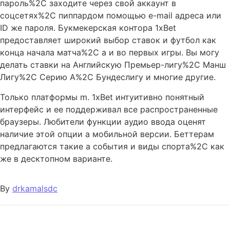
пароль%2C заходите через свой аккаунт в
соцсетях%2C пиппардом помощью e-mail адреса или
ID же пароля. Букмекерская контора 1xBet
предоставляет широкий выбор ставок и футбол как
конца начала матча%2C а и во первых игры. Вы могу
делать ставки на Английскую Премьер-лигу%2C Манш
Лигу%2C Серию А%2C Бундеслигу и многие другие.
Только платформы m. 1xBet интуитивно понятный
интерфейс и ее поддерживал все распространенные
браузеры. Любители функции аудио ввода оценят
наличие этой опции а мобильной версии. Беттерам
предлагаются такие а события и виды спорта%2C как
же в десктопном варианте.
By
drkamalsdc