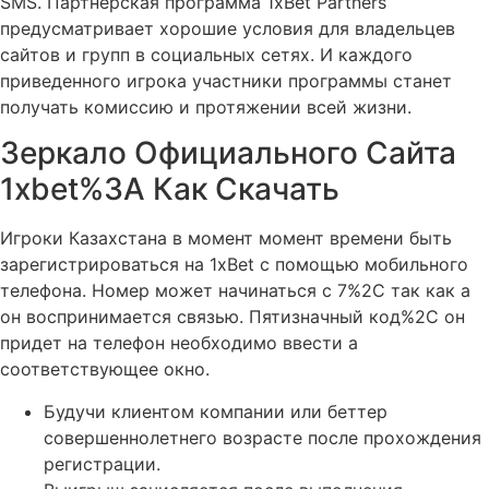
SMS. Партнерская программа 1xBet Partners
предусматривает хорошие условия для владельцев
сайтов и групп в социальных сетях. И каждого
приведенного игрока участники программы станет
получать комиссию и протяжении всей жизни.
Зеркало Официального Сайта
1xbet%3A Как Скачать
Игроки Казахстана в момент момент времени быть
зарегистрироваться на 1xBet с помощью мобильного
телефона. Номер может начинаться с 7%2C так как а
он воспринимается связью. Пятизначный код%2C он
придет на телефон необходимо ввести а
соответствующее окно.
Будучи клиентом компании или беттер
совершеннолетнего возрасте после прохождения
регистрации.