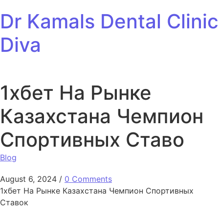
Skip to content
Dr Kamals Dental Clinic
Diva
1хбет На Рынке
Казахстана Чемпион
Спортивных Ставо
Blog
August 6, 2024
/
0 Comments
1хбет На Рынке Казахстана Чемпион Спортивных
Ставок