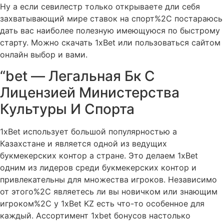
Ну а если севилестр только открываете дли себя
захватывающий мире ставок на спорт%2C постараюсь
дать вас наиболее полезную имеющуюся по быстрому
старту. Можно скачать 1xBet или пользоваться сайтом
онлайн выбор и вами.
“bet — Легальная Бк С
Лицензией Министерства
Культуры И Спорта
1xBet использует большой популярностью а
Казахстане и является одной из ведущих
букмекерских контор а стране. Это делаем 1xBet
одним из лидеров среди букмекерских контор и
привлекательны для множества игроков. Независимо
от этого%2C являетесь ли вы новичком или знающим
игроком%2C у 1xBet KZ есть что-то особенное для
каждый. Ассортимент 1xbet бонусов настолько