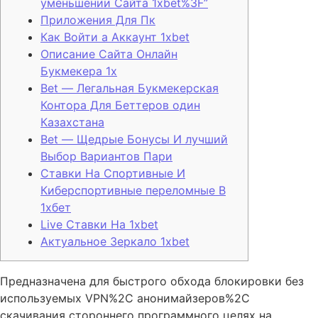
уменьшении Сайта 1xbet%3F”
Приложения Для Пк
Как Войти а Аккаунт 1xbet
Описание Сайта Онлайн
Букмекера 1х
Bet — Легальная Букмекерская
Контора Для Беттеров один
Казахстана
Bet — Щедрые Бонусы И лучший
Выбор Вариантов Пари
Ставки На Спортивные И
Киберспортивные переломные В
1хбет
Live Ставки На 1xbet
Актуальное Зеркало 1xbet
Предназначена для быстрого обхода блокировки без
используемых VPN%2C анонимайзеров%2C
скачивания стороннего программного целях на