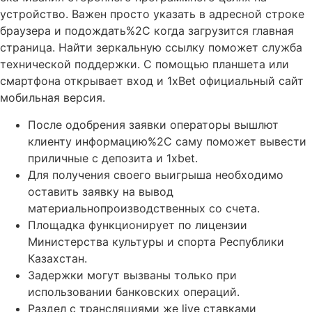
устройство. Важен просто указать в адресной строке
браузера и подождать%2C когда загрузится главная
страница. Найти зеркальную ссылку поможет служба
технической поддержки. С помощью планшета или
смартфона открывает вход и 1xBet официальный сайт
мобильная версия.
После одобрения заявки операторы вышлют
клиенту информацию%2C саму поможет вывести
приличные с депозита и 1xbet.
Для получения своего выигрыша необходимо
оставить заявку на вывод
материальнопроизводственных со счета.
Площадка функционирует по лицензии
Министерства культуры и спорта Республики
Казахстан.
Задержки могут вызваны только при
использовании банковских операций.
Раздел с трансляциями же live ставками