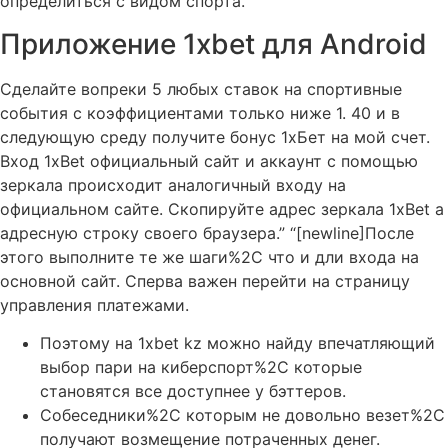
определиться с видом спорта.
Приложение 1xbet для Android
Сделайте вопреки 5 любых ставок на спортивные
события с коэффициентами только ниже 1. 40 и в
следующую среду получите бонус 1хБет на мой счет.
Вход 1xBet официальный сайт и аккаунт с помощью
зеркала происходит аналогичный входу на
официальном сайте. Скопируйте адрес зеркала 1xBet а
адресную строку своего браузера.” “[newline]После
этого выполните те же шаги%2C что и дли входа на
основной сайт. Сперва важен перейти на страницу
управления платежами.
Поэтому на 1xbet kz можно найду впечатляющий
выбор пари на киберспорт%2C которые
становятся все доступнее у бэттеров.
Собеседники%2C которым не довольно везет%2C
получают возмещение потраченных денег.