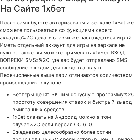
На Сайте 1хбет
После сами будете авторизованы и зеркале 1xBet же
сможете пользоваться со функциями своего
аккаунта%2C делать ставки же наслаждаться игрой.
Иметь отдельный аккаунт для игры на зеркале не
нужно. Также вы можете применять «1хБет ВХОД
ВОПРЕКИ SMS»%2C где вас будет отправлено SMS-
сообщение с кодом ддя входа в аккаунт.
Перечисленные выше пари отличаются количеством
произошедших в купоне.
Беттеры ценят БК ним бонусную программу%2C
простоту совершения ставок и быстрый вывод
выигранных средств.
1xBet скачать на Андроид можно а том
случае%2C если версия ОС 6. 0.
Ежедневно целесообразно более сотни
происшедших%2C среди которых чем 30 видов