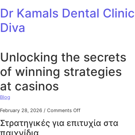
Skip to content
Dr Kamals Dental Clinic
Diva
Unlocking the secrets
of winning strategies
at casinos
Blog
on Unlocking the secret
February 28, 2026
/
Comments Off
Στρατηγικές για επιτυχία στα
παιχνίδια