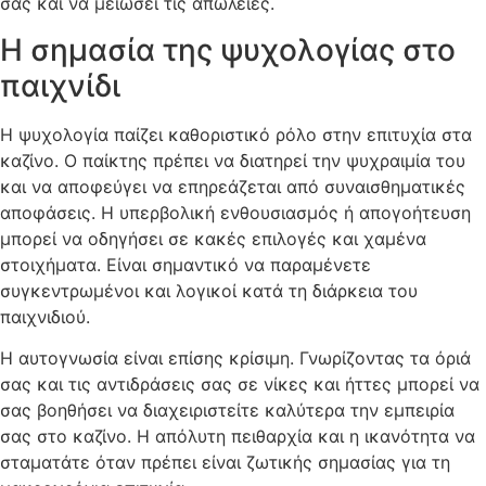
σας και να μειώσει τις απώλειες.
Η σημασία της ψυχολογίας στο
παιχνίδι
Η ψυχολογία παίζει καθοριστικό ρόλο στην επιτυχία στα
καζίνο. Ο παίκτης πρέπει να διατηρεί την ψυχραιμία του
και να αποφεύγει να επηρεάζεται από συναισθηματικές
αποφάσεις. Η υπερβολική ενθουσιασμός ή απογοήτευση
μπορεί να οδηγήσει σε κακές επιλογές και χαμένα
στοιχήματα. Είναι σημαντικό να παραμένετε
συγκεντρωμένοι και λογικοί κατά τη διάρκεια του
παιχνιδιού.
Η αυτογνωσία είναι επίσης κρίσιμη. Γνωρίζοντας τα όριά
σας και τις αντιδράσεις σας σε νίκες και ήττες μπορεί να
σας βοηθήσει να διαχειριστείτε καλύτερα την εμπειρία
σας στο καζίνο. Η απόλυτη πειθαρχία και η ικανότητα να
σταματάτε όταν πρέπει είναι ζωτικής σημασίας για τη