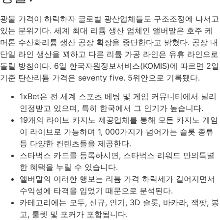
광물 가격이 하락하자 글로벌 광산업체들도 구조조정에 나서고
있는 분위기다. 세계 최대 리튬 생산 업체인 앨버말은 호주 케
머톤 수산화리튬 생산 공장 확장을 중단한다고 밝혔다. 공장 내
단일 라인 생산을 꾀하고 다른 리튬 가공 라인은 유휴 라인으로
돌릴 방침이다. 6일 한국자원정보서비스(KOMIS)에 따르면 2일
기준 탄산리튬 가격은 seventy five. 5위안으로 기록됐다.
1xBet은 전 세계 스포츠 베팅 및 게임 커뮤니티에서 널리
인정받고 있으며, 특히 한국에서 그 인기가 높습니다.
19개의 라이브 카지노 제공업체를 통해 모든 카지노 게임
이 라이브로 가능하며 1, 000가지가 넘어가는 슬롯 종류
등 다양한 컨텐츠들을 제공한다.
스타벅스 카드를 등록하시면, 스타벅스 리워드 만의특별
한 혜택을 누릴 수 있습니다.
앨버말의 이러한 행보는 리튬 가격 하락세가 길어지면서
수익성에 타격을 입었기 때문으로 분석된다.
카테고리에는 모두, 신규, 인기, 3D 슬롯, 바카라, 잭팟, 봉
고, 룰렛 및 포커가 포함됩니다.