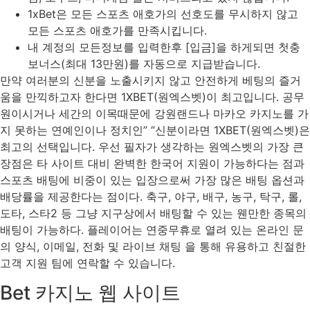
1xBet은 모든 스포츠 애호가의 선호도를 무시하지 않고
모든 스포츠 애호가를 만족시킵니다.
내 계정의 모든정보를 입력한후 [입금]을 하게되면 첫충
보너스(최대 13만원)를 자동으로 지급받습니다.
만약 여러분의 신분을 노출시키지 않고 안전하게 베팅의 즐거
움을 만끽하고자 한다면 1XBET(원엑스벳)이 최고입니다. 공무
원이시거나 세간의 이목때문에 강원랜드나 마카오 카지노를 가
지 못하는 연예인이나 정치인” “신분이라면 1XBET(원엑스벳)은
최고의 선택입니다. 우선 필자가 생각하는 원엑스벳의 가장 큰
장점은 타 사이트 대비 완벽한 한국어 지원이 가능하다는 점과
스포츠 배팅에 비중이 있는 입장으로써 가장 많은 배팅 옵션과
배당률을 제공한다는 점이다. 축구, 야구, 배구, 농구, 탁구, 롤,
도타, 스타2 등 그냥 지구상에서 배팅할 수 있는 웬만한 종목의
배팅이 가능하다. 플레이어는 연중무휴로 열려 있는 온라인 문
의 양식, 이메일, 전화 및 라이브 채팅 을 통해 유용하고 친절한
고객 지원 팀에 연락할 수 있습니다.
Bet 카지노 웹 사이트