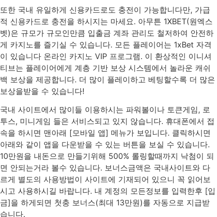
또한 국내 유일하게 신용카드로도 충전이 가능합니다만, 가급
적 신용카드로 충전을 하시지는 마세요. 아무튼 1XBET(원엑스
벳)은 규모가 규모인만큼 입출금 계좌 관리도 철저하여 안전하
게 카지노를 즐기실 수 있습니다. 모든 플레이어는 1xBet 자격
이 있습니다 온라인 카지노 VIP 프로그램. 이 환상적인 이니셔
티브는 플레이어에게 계층 기반 보상 시스템에서 놀라운 캐쉬
백 보상을 제공합니다. 더 많이 플레이하고 베팅할수록 더 많은
보상을받을 수 있습니다!
국내 사이트에서 많이들 이용하시는 파워볼이나 토큰게임, 로
투스, 미니게임 들은 서비스되고 있지 않습니다. 휴대폰에서 접
속을 하시면 맨아래 [모바일 앱] 메뉴가 보입니다. 클릭하시면
아래와 같이 앱을 다운받을 수 있는 버튼을 보실 수 있습니다.
10만원을 내돈으로 만들기위해 500% 롤링할때까지 낙첨이 되
면 안되는거라 볼수 있습니다. 보너스금액은 국내사이트와 다
르게 별도의 사용방법이 사이트에 기재되어 있으니 꼭 읽어보
시고 사용하시길 바랍니다. 내 계정의 모든정보를 입력한후 [입
금]을 하게되면 첫충 보너스(최대 13만원)를 자동으로 지급받
습니다.