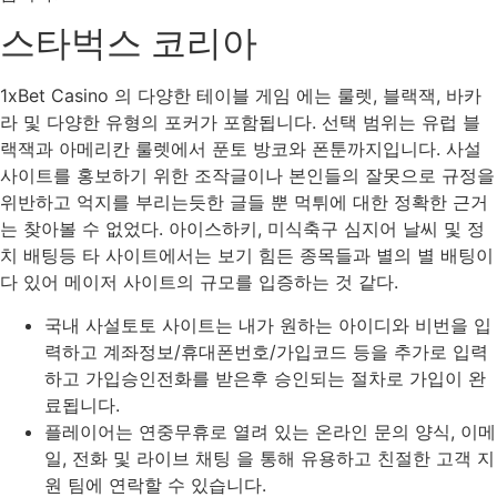
스타벅스 코리아
1xBet Casino 의 다양한 테이블 게임 에는 룰렛, 블랙잭, 바카
라 및 다양한 유형의 포커가 포함됩니다. 선택 범위는 유럽 블
랙잭과 아메리칸 룰렛에서 푼토 방코와 폰툰까지입니다. 사설
사이트를 홍보하기 위한 조작글이나 본인들의 잘못으로 규정을
위반하고 억지를 부리는듯한 글들 뿐 먹튀에 대한 정확한 근거
는 찾아볼 수 없었다. 아이스하키, 미식축구 심지어 날씨 및 정
치 배팅등 타 사이트에서는 보기 힘든 종목들과 별의 별 배팅이
다 있어 메이저 사이트의 규모를 입증하는 것 같다.
국내 사설토토 사이트는 내가 원하는 아이디와 비번을 입
력하고 계좌정보/휴대폰번호/가입코드 등을 추가로 입력
하고 가입승인전화를 받은후 승인되는 절차로 가입이 완
료됩니다.
플레이어는 연중무휴로 열려 있는 온라인 문의 양식, 이메
일, 전화 및 라이브 채팅 을 통해 유용하고 친절한 고객 지
원 팀에 연락할 수 있습니다.