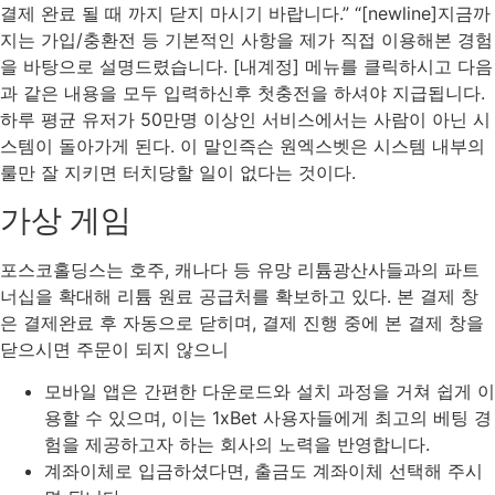
결제 완료 될 때 까지 닫지 마시기 바랍니다.” “[newline]지금까
지는 가입/충환전 등 기본적인 사항을 제가 직접 이용해본 경험
을 바탕으로 설명드렸습니다. [내계정] 메뉴를 클릭하시고 다음
과 같은 내용을 모두 입력하신후 첫충전을 하셔야 지급됩니다.
하루 평균 유저가 50만명 이상인 서비스에서는 사람이 아닌 시
스템이 돌아가게 된다. 이 말인즉슨 원엑스벳은 시스템 내부의
룰만 잘 지키면 터치당할 일이 없다는 것이다.
가상 게임
포스코홀딩스는 호주, 캐나다 등 유망 리튬광산사들과의 파트
너십을 확대해 리튬 원료 공급처를 확보하고 있다. 본 결제 창
은 결제완료 후 자동으로 닫히며, 결제 진행 중에 본 결제 창을
닫으시면 주문이 되지 않으니
모바일 앱은 간편한 다운로드와 설치 과정을 거쳐 쉽게 이
용할 수 있으며, 이는 1xBet 사용자들에게 최고의 베팅 경
험을 제공하고자 하는 회사의 노력을 반영합니다.
계좌이체로 입금하셨다면, 출금도 계좌이체 선택해 주시