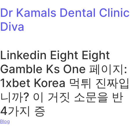
Skip to content
Dr Kamals Dental Clinic
Diva
Linkedin Eight Eight
Gamble Ks One 페이지:
1xbet Korea 먹튀 진짜입
니까? 이 거짓 소문을 반
4가지 증
Blog