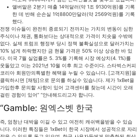
앨버말은 2분기 매출 14억달러(약 1조 9130억원)를 기록
한 데 반해 순손실 1억8800만달러(약 2569억원)를 기록
했다.
전쟁 이슈들이 완전히 종료되기 전까지는 가치의 변동이 심한
주식이나 채권, 통화보다는 상대적으로 가격이 치솟을 수밖에
없다. 실제 트럼프 행정부 당시 정책 불확실성으로 달러가치는
10% 넘게 하락했지만 금 현물 가격은 50% 이상 상승한 바 있
다. 미국 7월 실업률은 5. 3%를 기록해 시장 예상치(4. 1%)를
웃돌았고 이는 2021년 10월 이후 최고 수준이다. 스타벅스커피
코리아 회원만의특별한 혜택을 누릴 수 있습니다. [고객지원]을
클릭하시면 [채팅]으로 문의를 하실수 있습니다. 제가 1xBet을
가입한후 문의할 사항이 있어 고객센터를 찾는데 시간이 오래
걸린 경험이 있어” “안내해드리고자 합니다.
“Gamble: 원엑스벳 한국
즉, 엄청난 대박을 이길 수 있고 여전히 캐쉬백을받을 수 있습
니다. 이러한 특징들은 1xBet이 한국 시장에서 성공적으로 자리
잡을 수 있도록 돕고 있으며, 한국 사용자들에게 맞춤화된 최상