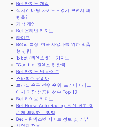
Bet 카지노 게임
실시간 배팅 사이트 – 경기 보면서 배
팅을?
가상 게임
Bet 온라인 카지노
라이프
Bet의 특징: 한국 사용자를 위한 맞춤
형 경험
1xbet (원엑스벳) – 카지노
“Gamble: 원엑스벳 한국
Bet 카지노 웹 사이트
스타벅스 코리아
브라질 축구 선수 순위: 프리미어리그
에서 가장 성공한 선수 Top 10
Bet 라이브 카지노
Bet Horse Auto Racing: 최신 최고 경
기에 베팅하는 방법
Bet – 원엑스벳 사이트 정보 및 리뷰
사업자 정보