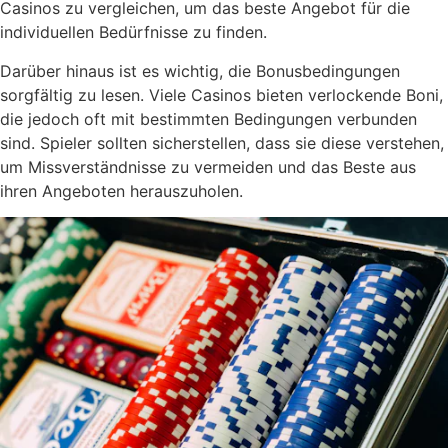
Casinos zu vergleichen, um das beste Angebot für die
individuellen Bedürfnisse zu finden.
Darüber hinaus ist es wichtig, die Bonusbedingungen
sorgfältig zu lesen. Viele Casinos bieten verlockende Boni,
die jedoch oft mit bestimmten Bedingungen verbunden
sind. Spieler sollten sicherstellen, dass sie diese verstehen,
um Missverständnisse zu vermeiden und das Beste aus
ihren Angeboten herauszuholen.