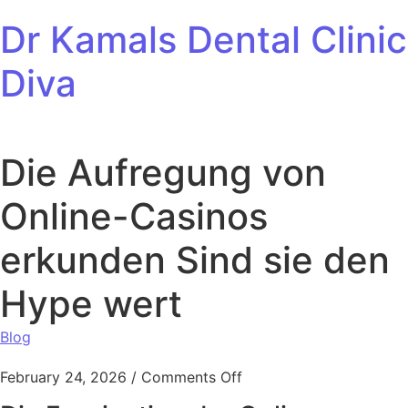
Skip to content
Dr Kamals Dental Clinic
Diva
Die Aufregung von
Online-Casinos
erkunden Sind sie den
Hype wert
Blog
on Die Aufregung von O
February 24, 2026
/
Comments Off