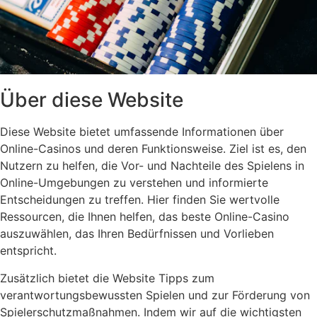
Über diese Website
Diese Website bietet umfassende Informationen über
Online-Casinos und deren Funktionsweise. Ziel ist es, den
Nutzern zu helfen, die Vor- und Nachteile des Spielens in
Online-Umgebungen zu verstehen und informierte
Entscheidungen zu treffen. Hier finden Sie wertvolle
Ressourcen, die Ihnen helfen, das beste Online-Casino
auszuwählen, das Ihren Bedürfnissen und Vorlieben
entspricht.
Zusätzlich bietet die Website Tipps zum
verantwortungsbewussten Spielen und zur Förderung von
Spielerschutzmaßnahmen. Indem wir auf die wichtigsten