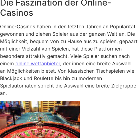
Die Faszination der Online-
Casinos
Online-Casinos haben in den letzten Jahren an Popularität
gewonnen und ziehen Spieler aus der ganzen Welt an. Die
Möglichkeit, bequem von zu Hause aus zu spielen, gepaart
mit einer Vielzahl von Spielen, hat diese Plattformen
besonders attraktiv gemacht. Viele Spieler suchen nach
einem
online wettanbieter
, der ihnen eine breite Auswahl
an Möglichkeiten bietet. Von klassischen Tischspielen wie
Blackjack und Roulette bis hin zu modernen
Spielautomaten spricht die Auswahl eine breite Zielgruppe
an.