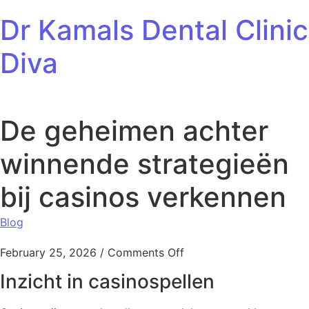
Skip to content
Dr Kamals Dental Clinic
Diva
De geheimen achter
winnende strategieën
bij casinos verkennen
Blog
on De geheimen achter 
February 25, 2026
/
Comments Off
Inzicht in casinospellen