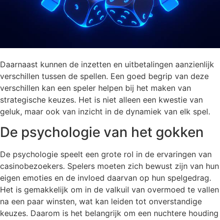
Daarnaast kunnen de inzetten en uitbetalingen aanzienlijk
verschillen tussen de spellen. Een goed begrip van deze
verschillen kan een speler helpen bij het maken van
strategische keuzes. Het is niet alleen een kwestie van
geluk, maar ook van inzicht in de dynamiek van elk spel.
De psychologie van het gokken
De psychologie speelt een grote rol in de ervaringen van
casinobezoekers. Spelers moeten zich bewust zijn van hun
eigen emoties en de invloed daarvan op hun spelgedrag.
Het is gemakkelijk om in de valkuil van overmoed te vallen
na een paar winsten, wat kan leiden tot onverstandige
keuzes. Daarom is het belangrijk om een nuchtere houding