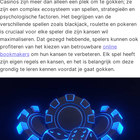
Casinos zijn meer dan alleen een plek om te gokken; ze
zijn een complex ecosysteem van spellen, strategieën en
psychologische factoren. Het begrijpen van de
verschillende spellen zoals blackjack, roulette en pokeren
is cruciaal voor elke speler die zijn kansen wil
maximaliseren. Dat gezegd hebbende, spelers kunnen ook
profiteren van het kiezen van betrouwbare
online
bookmakers
om hun kansen te verbeteren. Elk spel heeft
zijn eigen regels en kansen, en het is belangrijk om deze
grondig te leren kennen voordat je gaat gokken.