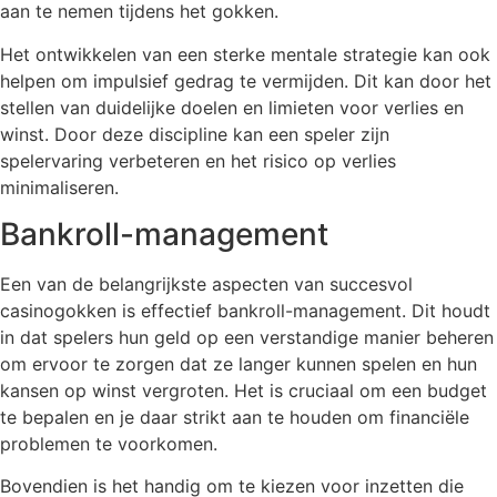
aan te nemen tijdens het gokken.
Het ontwikkelen van een sterke mentale strategie kan ook
helpen om impulsief gedrag te vermijden. Dit kan door het
stellen van duidelijke doelen en limieten voor verlies en
winst. Door deze discipline kan een speler zijn
spelervaring verbeteren en het risico op verlies
minimaliseren.
Bankroll-management
Een van de belangrijkste aspecten van succesvol
casinogokken is effectief bankroll-management. Dit houdt
in dat spelers hun geld op een verstandige manier beheren
om ervoor te zorgen dat ze langer kunnen spelen en hun
kansen op winst vergroten. Het is cruciaal om een budget
te bepalen en je daar strikt aan te houden om financiële
problemen te voorkomen.
Bovendien is het handig om te kiezen voor inzetten die